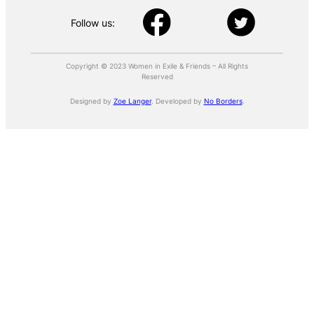
Follow us:
Copyright © 2023 Women in Exile & Friends – All Rights
Reserved
Designed by
Zoe Langer
. Developed by
No Borders
.