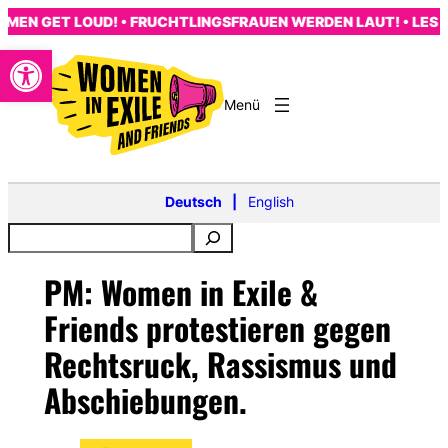
Zum
N GET LOUD! • FRUCHTLINGSFRAUEN WERDEN LAUT! • LES FE
Inhalt
Open toolbar
springen
s
Deutsch
English
PM: Women in Exile &
Friends protestieren gegen
Rechtsruck, Rassismus und
Abschiebungen.