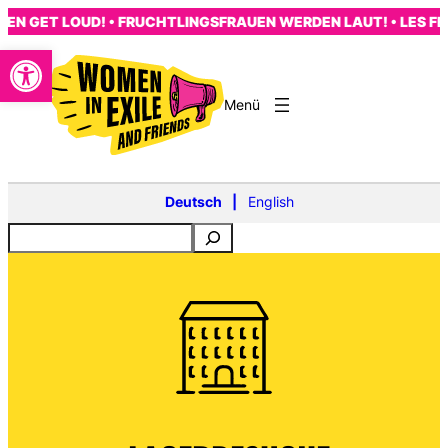
Zum
 GET LOUD! • FRUCHTLINGSFRAUEN WERDEN LAUT! • LES FEMM
Inhalt
Open toolbar
springen
s
Deutsch
English