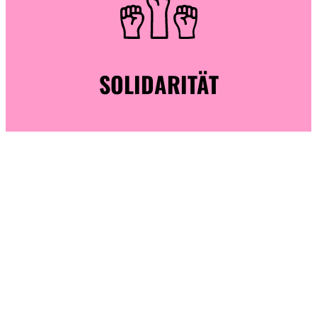
SOLIDARITÄT
Wir sind Teil von
verschiedenen
antirassistischen und
feministischen
Netzwerken und planen
und organisieren
gemeinsam Aktionen. Wir
demonstrieren, geben den
Medien Interviews und
nehmen an öffentlichen
Veranstaltungen wie
Podiumsdiskussionen,