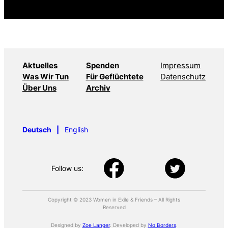
Aktuelles
Spenden
Impressum
Was Wir Tun
Für Geflüchtete
Datenschutz
Über Uns
Archiv
Deutsch
English
Follow us:
Copyright © 2023 Women in Exile & Friends – All Rights
Reserved
Designed by
Zoe Langer
. Developed by
No Borders
.