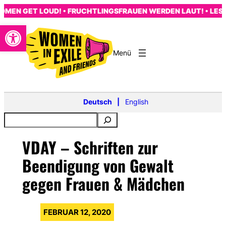
Zum
N GET LOUD! • FRUCHTLINGSFRAUEN WERDEN LAUT! • LES FE
Inhalt
Open toolbar
springen
s
Deutsch
English
VDAY – Schriften zur
Beendigung von Gewalt
gegen Frauen & Mädchen
FEBRUAR 12, 2020