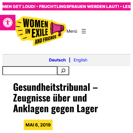
Zum
N GET LOUD! • FRUCHTLINGSFRAUEN WERDEN LAUT! • LES FEM
Inhalt
Open toolbar
springen
s
Deutsch
English
Gesundheitstribunal –
Zeugnisse über und
Anklagen gegen Lager
MAI 6, 2019