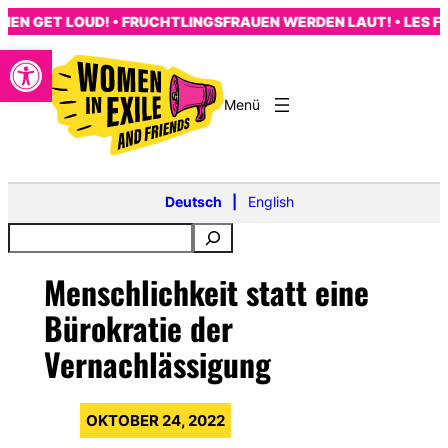
Zum
GET LOUD! • FRUCHTLINGSFRAUEN WERDEN LAUT! • LES FEMM
Inhalt
Open toolbar
springen
s
Deutsch
English
Menschlichkeit statt eine
Bürokratie der
Vernachlässigung
OKTOBER 24, 2022