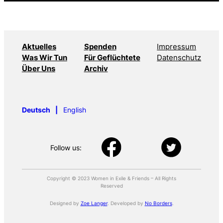
Aktuelles
Spenden
Impressum
Was Wir Tun
Für Geflüchtete
Datenschutz
Über Uns
Archiv
Deutsch
English
Follow us:
Copyright © 2023 Women in Exile & Friends – All Rights
Reserved
Designed by
Zoe Langer
. Developed by
No Borders
.