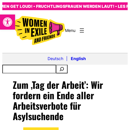
Skip
 GET LOUD! • FRUCHTLINGSFRAUEN WERDEN LAUT! • LES FEM
to
Open toolbar
content
Deutsch
English
Zum ‚Tag der Arbeit’: Wir
fordern ein Ende aller
Arbeitsverbote für
Asylsuchende