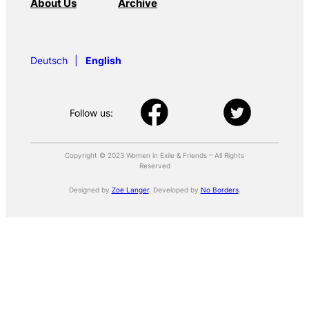
About Us
Archive
Deutsch
English
Follow us:
Copyright © 2023 Women in Exile & Friends – All Rights
Reserved
Designed by
Zoe Langer
. Developed by
No Borders
.