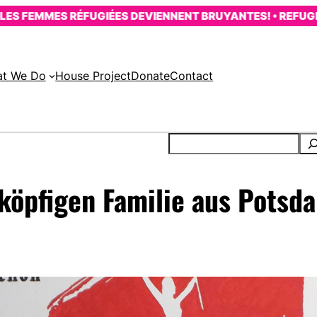
FEMMES RÉFUGIÉES DEVIENNENT BRUYANTES! • REFUGEE W
t We Do
House Project
Donate
Contact
köpfigen Familie aus Pots