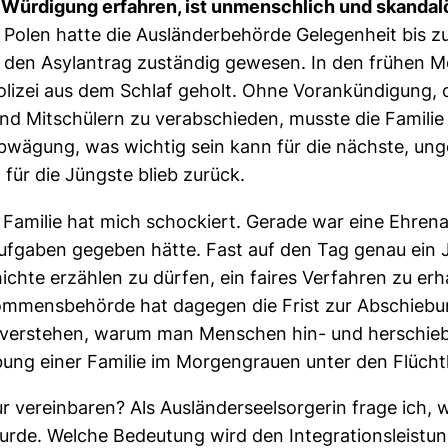
 Würdigung erfahren, ist unmenschlich und skandal
 Polen hatte die Ausländerbehörde Gelegenheit bis z
r den Asylantrag zuständig gewesen. In den frühen 
 Polizei aus dem Schlaf geholt. Ohne Vorankündigung,
Mitschülern zu verabschieden, musste die Familie in 
bwägung, was wichtig sein kann für die nächste, ung
für die Jüngste blieb zurück.
Familie hat mich schockiert. Gerade war eine Ehrenam
aufgaben gegeben hätte. Fast auf den Tag genau ein
chte erzählen zu dürfen, ein faires Verfahren zu erh
mmensbehörde hat dagegen die Frist zur Abschiebung
t verstehen, warum man Menschen hin- und herschieb
ebung einer Familie im Morgengrauen unter den Flüc
r vereinbaren? Als Ausländerseelsorgerin frage ich, w
urde. Welche Bedeutung wird den Integrationsleist