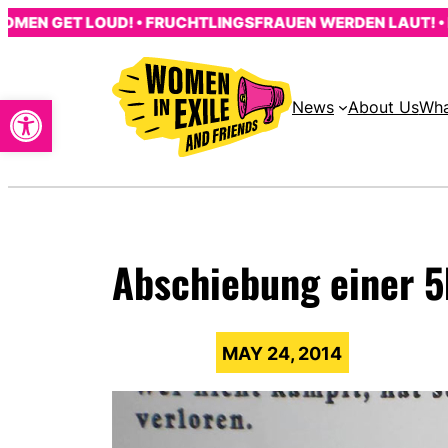
Skip
 GET LOUD! • FRUCHTLINGSFRAUEN WERDEN LAUT! • LES 
to
content
Open toolbar
News
About Us
Wha
Abschiebung einer 5
MAY 24, 2014