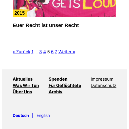
2015
Euer Recht ist unser Recht
« Zurück
1
…
3
4
5
6
7
Weiter »
Aktuelles
Spenden
Impressum
Was Wir Tun
Für Geflüchtete
Datenschutz
Über Uns
Archiv
Deutsch
English