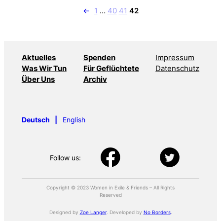
←
1
…
40
41
42
Aktuelles
Spenden
Impressum
Was Wir Tun
Für Geflüchtete
Datenschutz
Über Uns
Archiv
Deutsch
English
Follow us:
Copyright © 2023 Women in Exile & Friends – All Rights
Reserved
Designed by
Zoe Langer
. Developed by
No Borders
.