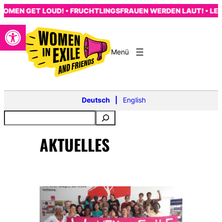
Zum
OMEN GET LOUD! • FRUCHTLINGSFRAUEN WERDEN LAUT! • LES
Inhalt
Open toolbar
springen
s
Deutsch
English
AKTUELLES