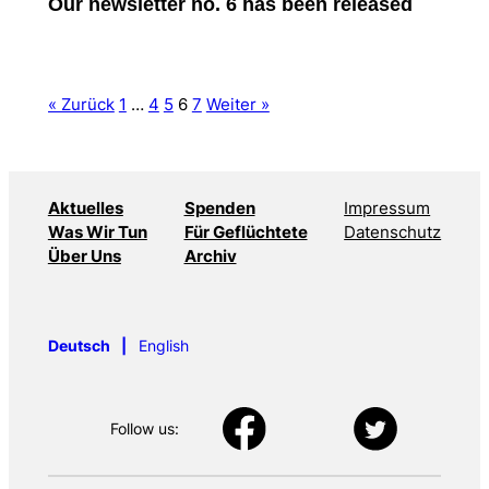
Our newsletter no. 6 has been released
« Zurück
1
…
4
5
6
7
Weiter »
Aktuelles
Spenden
Impressum
Was Wir Tun
Für Geflüchtete
Datenschutz
Über Uns
Archiv
Deutsch
English
Follow us: