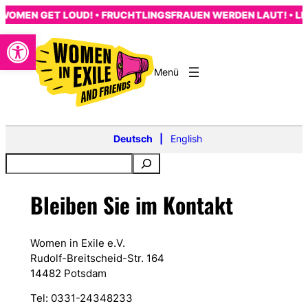
Zum
WOMEN GET LOUD! • FRUCHTLINGSFRAUEN WERDEN LAUT! • LE
Inhalt
Open toolbar
springen
s
Deutsch
English
Bleiben Sie im Kontakt
Women in Exile e.V.
Rudolf-Breitscheid-Str. 164
14482 Potsdam
Tel: 0331-24348233