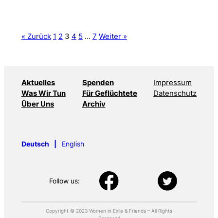
« Zurück
1
2
3
4
5
…
7
Weiter »
Aktuelles
Spenden
Impressum
Was Wir Tun
Für Geflüchtete
Datenschutz
Über Uns
Archiv
Deutsch
English
Follow us:
Copyright © 2023 Women in Exile & Friends – All Rights